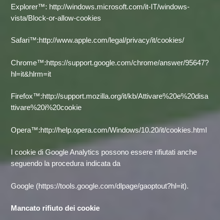
Explorer™:
http://windows.microsoft.com/it-IT/windows-
vista/Block-or-allow-cookies
Safari™:
http://www.apple.com/legal/privacy/it/cookies/
Chrome™:
https://support.google.com/chrome/answer/95647?
hl=it&hlrm=it
Firefox™:
http://support.mozilla.org/it/kb/Attivare%20e%20disa
ttivare%20i%20cookie
Opera™:
http://help.opera.com/Windows/10.20/it/cookies.html
I cookie di Google Analytics possono essere rifiutati anche
seguendo la procedura indicata da
Google (
https://tools.google.com/dlpage/gaoptout?hl=it
).
Mancato rifiuto dei cookie