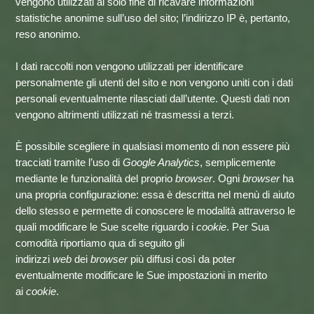
vengono utilizzati al solo fine di ricavare informazioni
statistiche anonime sull’uso del sito; l’indirizzo IP è, pertanto,
reso anonimo.
I dati raccolti non vengono utilizzati per identificare
personalmente gli utenti del sito e non vengono uniti con i dati
personali eventualmente rilasciati dall’utente. Questi dati non
vengono altrimenti utilizzati né trasmessi a terzi.
È possibile scegliere in qualsiasi momento di non essere più
tracciati tramite l’uso di
Google Analytics
, semplicemente
mediante le funzionalità del proprio
browser
. Ogni
browser
ha
una propria configurazione: essa è descritta nel menù di aiuto
dello stesso e permette di conoscere le modalità attraverso le
quali modificare le Sue scelte riguardo i
cookie
. Per Sua
comodità riportiamo qua di seguito gli
indirizzi
web
dei
browser
più diffusi così da poter
eventualmente modificare le Sue impostazioni in merito
ai
cookie
.