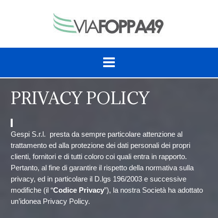
S
k
i
p
t
o
c
o
n
PRIVACY POLICY
t
e
n
t
Gespi S.r.l. presta da sempre particolare attenzione al
trattamento ed alla protezione dei dati personali dei propri
clienti, fornitori e di tutti coloro coi quali entra in rapporto.
Pertanto, al fine di garantire il rispetto della normativa sulla
privacy, ed in particolare il D.lgs 196/2003 e successive
modifiche (il “
Codice Privacy
”), la nostra Società ha adottato
un’idonea Privacy Policy.