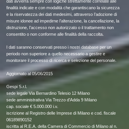
dati avverrà sempre con logiche strettamente correlate alle
finalità indicate e con modalità che garantiscano la sicurezza
e la riservatezza dei dati medesimi, attraverso l’adozione di
misure idonee ad impedirne l’alterazione, la cancellazione, la
distruzione, l’accesso non autorizzato o il trattamento non
consentito o non conforme alle finalità della raccolta.
I dati saranno conservati presso i nostri database per un
periodo non superiore a quello necessario a gestire e
monitorare il processo di ricerca e selezione del personale.
Aggiornato al 05/06/2015
Gespi S.r.l.
sede legale Via Bernardino Telesio 12 Milano
sede amministrativa Via Trezzo d’Adda 9 Milano
cap. sociale € 5.000.000 i.v.
iscrizione al Registro delle Imprese di Milano e cod. fiscale
06189890152
iscritta al R.E.A. della Camera di Commercio di Milano al n.