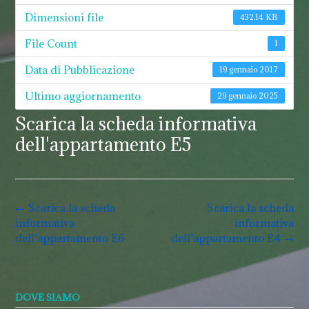
Dimensioni file
432.14 KB
File Count
1
Data di Pubblicazione
19 gennaio 2017
Ultimo aggiornamento
29 gennaio 2025
Scarica la scheda informativa
dell'appartamento E5
Post
←
Scarica la scheda
Scarica la scheda
navigation
informativa
informativa
dell’appartamento E6
dell’appartamento E4
→
DOVE SIAMO