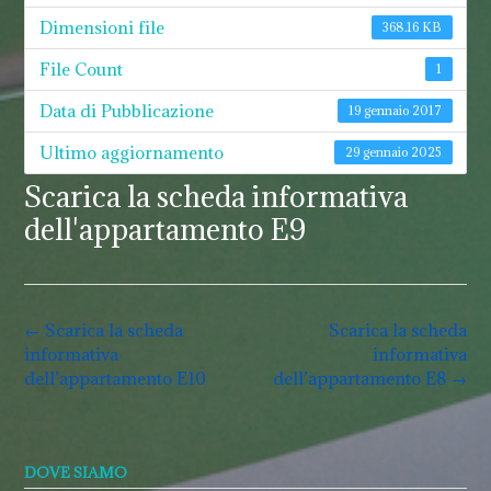
Dimensioni file
368.16 KB
File Count
1
Data di Pubblicazione
19 gennaio 2017
Ultimo aggiornamento
29 gennaio 2025
Scarica la scheda informativa
dell'appartamento E9
Post
←
Scarica la scheda
Scarica la scheda
navigation
informativa
informativa
dell’appartamento E10
dell’appartamento E8
→
DOVE SIAMO